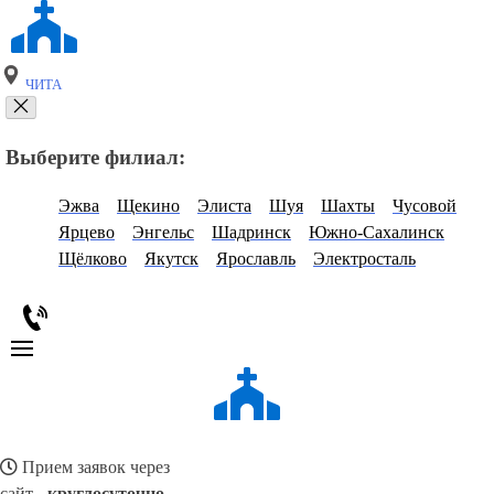
ЧИТА
Выберите филиал:
Эжва
Щекино
Элиста
Шуя
Шахты
Чусовой
Ярцево
Энгельс
Шадринск
Южно-Сахалинск
Щёлково
Якутск
Ярославль
Электросталь
Прием заявок через
сайт -
круглосуточно