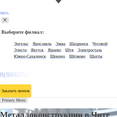
ЧИТА
Выберите филиал:
Энгельс
Ярославль
Эжва
Шадринск
Чусовой
Элиста
Якутск
Ярцево
Шуя
Электросталь
Южно-Сахалинск
Щекино
Щёлково
Шахты
8(800)5527584
Заказать звонок
Primary Menu
Металлоконструкции в Чите