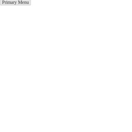
Primary Menu
Металлоконструкции в
Махачкале
Отправьте заявку в период действия акции!
и получите бонус.