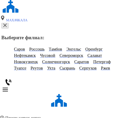
МАХАЧКАЛА
Выберите филиал:
Саров
Россошь
Тамбов
Энгельс
Оренбург
Нефтекамск
Чусовой
Североморск
Салават
Новокузнецк
Солнечногорск
Саратов
Петергоф
Туапсе
Реутов
Ухта
Сызрань
Серпухов
Ржев
Прием заявок через