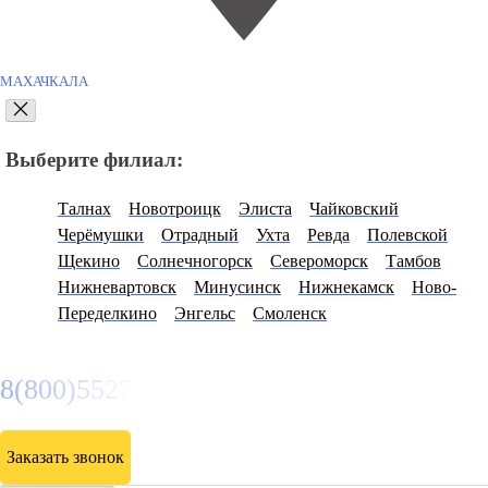
МАХАЧКАЛА
Выберите филиал:
Талнах
Новотроицк
Элиста
Чайковский
Черёмушки
Отрадный
Ухта
Ревда
Полевской
Щекино
Солнечногорск
Североморск
Тамбов
Нижневартовск
Минусинск
Нижнекамск
Ново-
Переделкино
Энгельс
Смоленск
8(800)5527584
Заказать звонок