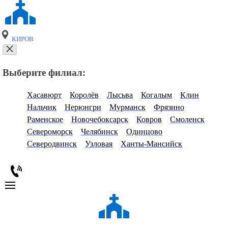
КИРОВ
Выберите филиал:
Хасавюрт
Королёв
Лысьва
Когалым
Клин
Нальчик
Нерюнгри
Мурманск
Фрязино
Раменское
Новочебоксарск
Ковров
Смоленск
Североморск
Челябинск
Одинцово
Северодвинск
Узловая
Ханты-Мансийск