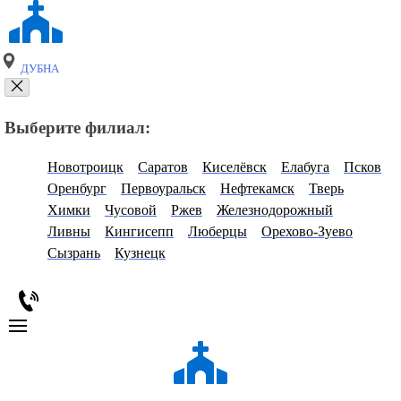
ДУБНА
Выберите филиал:
Новотроицк
Саратов
Киселёвск
Елабуга
Псков
Оренбург
Первоуральск
Нефтекамск
Тверь
Химки
Чусовой
Ржев
Железнодорожный
Ливны
Кингисепп
Люберцы
Орехово-Зуево
Сызрань
Кузнецк