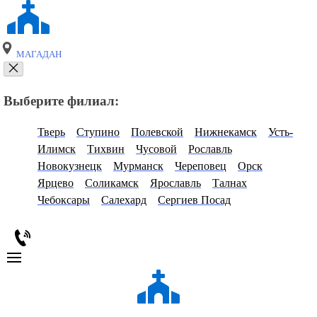
МАГАДАН
Выберите филиал:
Тверь
Ступино
Полевской
Нижнекамск
Усть-
Илимск
Тихвин
Чусовой
Рославль
Новокузнецк
Мурманск
Череповец
Орск
Ярцево
Соликамск
Ярославль
Талнах
Чебоксары
Салехард
Сергиев Посад