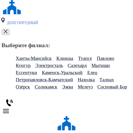
ДОЛГОПРУДНЫЙ
Выберите филиал:
Ханты-Мансийск
Клинцы
Туапсе
Павлово
Кунгур
Электросталь
Салехард
Мытищи
Ессентуки
Каменск-Уральский
Елец
Петропавловск-Камчатский
Находка
Талнах
Озёрск
Соликамск
Эжва
Мелеуз
Сосновый Бор