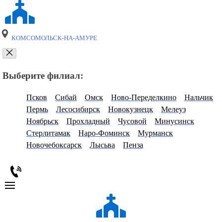
КОМСОМОЛЬСК-НА-АМУРЕ
Выберите филиал:
Псков
Сибай
Омск
Ново-Переделкино
Нальчик
Пермь
Лесосибирск
Новокузнецк
Мелеуз
Ноябрьск
Прохладный
Чусовой
Минусинск
Стерлитамак
Наро-Фоминск
Мурманск
Новочебоксарск
Лысьва
Пенза