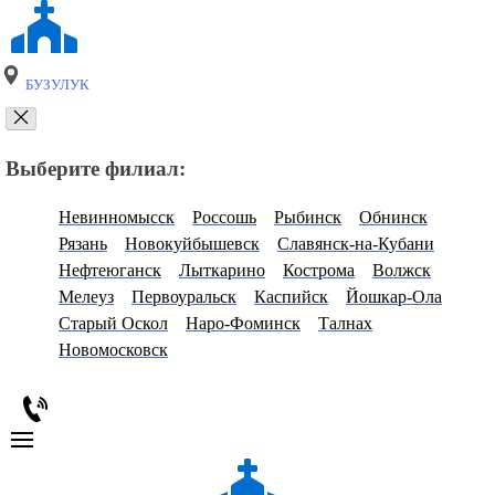
БУЗУЛУК
Выберите филиал:
Невинномысск
Россошь
Рыбинск
Обнинск
Рязань
Новокуйбышевск
Славянск-на-Кубани
Нефтеюганск
Лыткарино
Кострома
Волжск
Мелеуз
Первоуральск
Каспийск
Йошкар-Ола
Старый Оскол
Наро-Фоминск
Талнах
Новомосковск