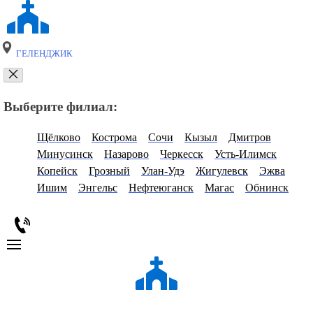
ГЕЛЕНДЖИК
Выберите филиал:
Щёлково
Кострома
Сочи
Кызыл
Дмитров
Минусинск
Назарово
Черкесск
Усть-Илимск
Копейск
Грозный
Улан-Удэ
Жигулевск
Эжва
Ишим
Энгельс
Нефтеюганск
Магас
Обнинск