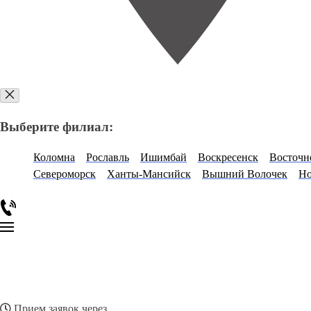
Выберите филиал:
Коломна
Рославль
Ишимбай
Воскресенск
Восточн
Североморск
Ханты-Мансийск
Вышний Волочек
Но
Прием заявок через