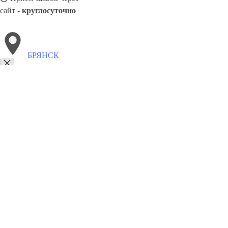
сайт -
круглосуточно
БРЯНСК
Выберите филиал:
Фрязево
Кузнецк
Калуга
Санкт-Петербург
Кимры
Тимашёвск
Находка
Петрозаводск
8(800)5527584
Заказать звонок
Натяжные потолки в Брянске
Назначение
Виды
Цены
Сотрудничество