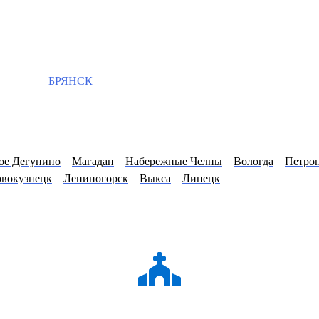
БРЯНСК
ое Дегунино
Магадан
Набережные Челны
Вологда
Петро
вокузнецк
Лениногорск
Выкса
Липецк