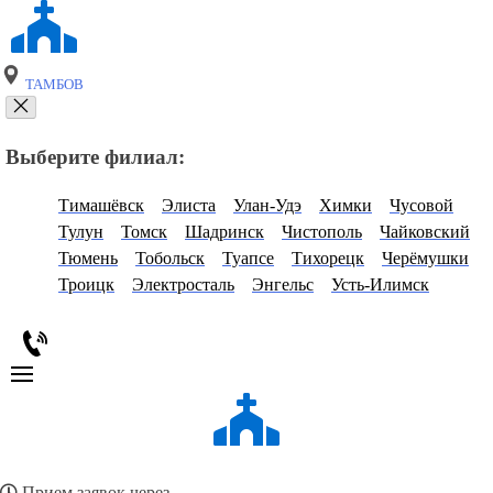
ТАМБОВ
Выберите филиал:
Тимашёвск
Элиста
Улан-Удэ
Химки
Чусовой
Тулун
Томск
Шадринск
Чистополь
Чайковский
Тюмень
Тобольск
Туапсе
Тихорецк
Черёмушки
Троицк
Электросталь
Энгельс
Усть-Илимск
Прием заявок через