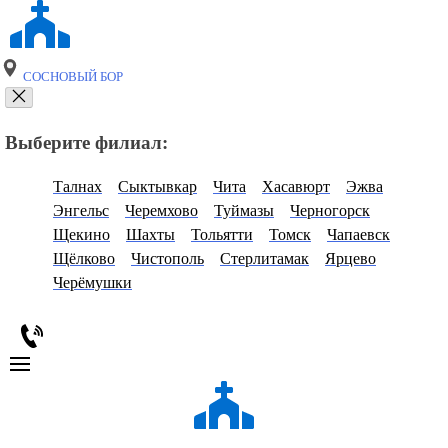
СОСНОВЫЙ БОР
Выберите филиал:
Талнах
Сыктывкар
Чита
Хасавюрт
Эжва
Энгельс
Черемхово
Туймазы
Черногорск
Щекино
Шахты
Тольятти
Томск
Чапаевск
Щёлково
Чистополь
Стерлитамак
Ярцево
Черёмушки