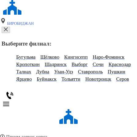
БИРОБИДЖАН
Выберите филиал:
Бугульма
Щёлково
Кингисепп
Наро-Фоминск
Кропоткин
Шадринск
Выборг
Сочи
Краснодар
Талнах
Дубна
Улан-Удэ
Ставрополь
Пушкин
Ярцево
Буйнакск
Тольятти
Новотроицк
Серов
Прием заявок через