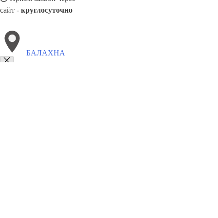
сайт -
круглосуточно
БАЛАХНА
Выберите филиал:
Лыткарино
Пермь
Брянск
Жуковский
Новошахтин
Сальск
Заречный
Чистополь
8(800)5527584
Заказать звонок
Столешницы в Балахне
Услуги
Цены
Сотрудничество
Контакты