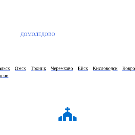
ДОМОДЕДОВО
альск
Омск
Троицк
Черемхово
Ейск
Кисловодск
Ковро
аров