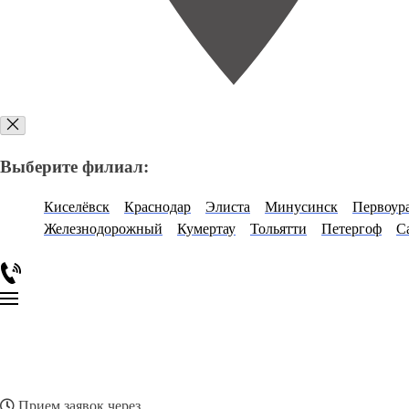
Выберите филиал:
Киселёвск
Краснодар
Элиста
Минусинск
Первоур
Железнодорожный
Кумертау
Тольятти
Петергоф
С
Прием заявок через