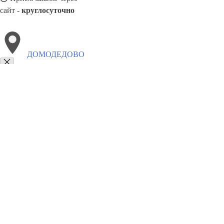
сайт -
круглосуточно
ДОМОДЕДОВО
Выберите филиал:
Тольятти
Миасс
Набережные Челны
Снежинск
Иш
Кубани
Калининград
Тихорецк
Прохладный
Миха
8(800)5527584
Заказать звонок
Столешницы в Домодедово
Услуги
Цены
Сотрудничество
Контакты