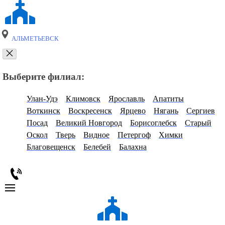
АЛЬМЕТЬЕВСК
Выберите филиал:
Улан-Удэ
Климовск
Ярославль
Апатиты
Воткинск
Воскресенск
Ярцево
Нягань
Сергиев
Посад
Великий Новгород
Борисоглебск
Старый
Оскол
Тверь
Видное
Петергоф
Химки
Благовещенск
Белебей
Балахна