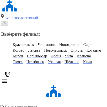
ЖЕЛЕЗНОДОРОЖНЫЙ
Выберите филиал:
Краснокамск
Чистополь
Новотроицк
Саров
Кстово
Лысьва
Новочеркасск
Элиста
Когалым
Киров
Нарьян-Мар
Лобня
Чита
Иваново
Томск
Челябинск
Узловая
Щёлково
Клин
Прием заявок через