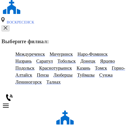
ВОСКРЕСЕНСК
Выберите филиал:
Междуреченск
Мичуринск
Наро-Фоминск
Назрань
Сарапул
Тобольск
Донецк
Ярцево
Подольск
Краснотурьинск
Казань
Томск
Горно-
Алтайск
Пенза
Люберцы
Туймазы
Сунжа
Лениногорск
Талнах