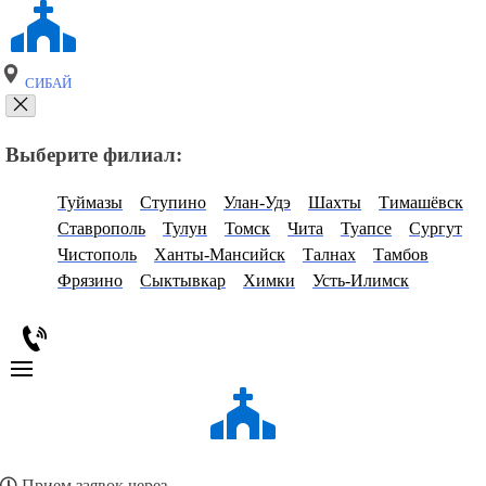
СИБАЙ
Выберите филиал:
Туймазы
Ступино
Улан-Удэ
Шахты
Тимашёвск
Ставрополь
Тулун
Томск
Чита
Туапсе
Сургут
Чистополь
Ханты-Мансийск
Талнах
Тамбов
Фрязино
Сыктывкар
Химки
Усть-Илимск
Прием заявок через