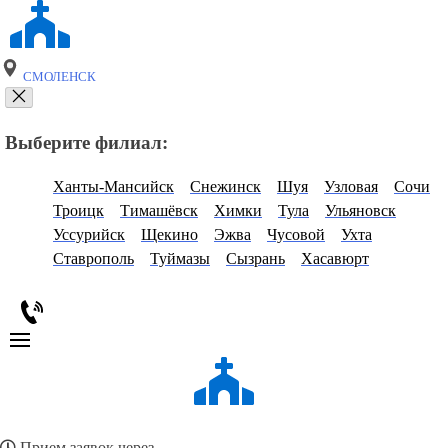
СМОЛЕНСК
Выберите филиал:
Ханты-Мансийск
Снежинск
Шуя
Узловая
Сочи
Троицк
Тимашёвск
Химки
Тула
Ульяновск
Уссурийск
Щекино
Эжва
Чусовой
Ухта
Ставрополь
Туймазы
Сызрань
Хасавюрт
Прием заявок через