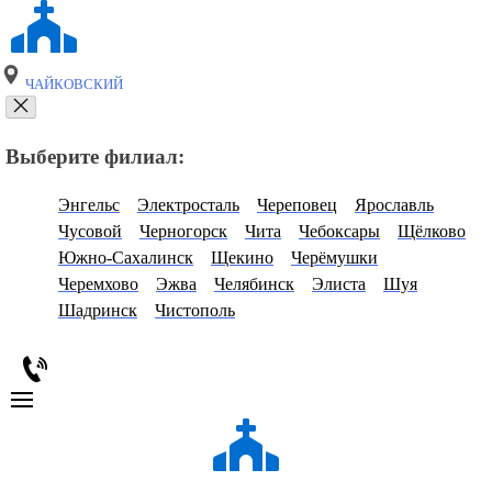
ЧАЙКОВСКИЙ
Выберите филиал:
Энгельс
Электросталь
Череповец
Ярославль
Чусовой
Черногорск
Чита
Чебоксары
Щёлково
Южно-Сахалинск
Щекино
Черёмушки
Черемхово
Эжва
Челябинск
Элиста
Шуя
Шадринск
Чистополь