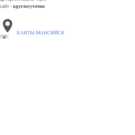
сайт -
круглосуточно
ХАНТЫ-МАНСИЙСК
Выберите филиал:
Элиста
Шадринск
Челябинск
Химки
Ярославль
Сахалинск
Черёмушки
Эжва
8(800)5527584
Заказать звонок
Двери ПВХ в Ханты-Мансийске
Виды
Цены
Сотрудничество
Контакт