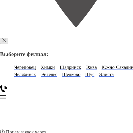
Выберите филиал:
Череповец
Химки
Шадринск
Эжва
Южно-Сахалин
Челябинск
Энгельс
Щёлково
Шуя
Элиста
Прием заявок через