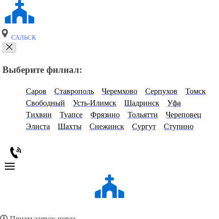
САЛЬСК
Выберите филиал:
Саров
Ставрополь
Черемхово
Серпухов
Томск
Свободный
Усть-Илимск
Шадринск
Уфа
Тихвин
Туапсе
Фрязино
Тольятти
Череповец
Элиста
Шахты
Снежинск
Сургут
Ступино
Прием заявок через