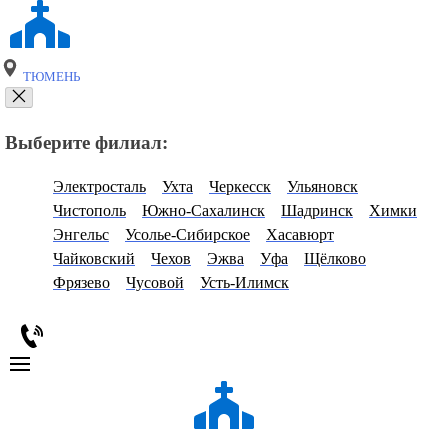
ТЮМЕНЬ
Выберите филиал:
Электросталь
Ухта
Черкесск
Ульяновск
Чистополь
Южно-Сахалинск
Шадринск
Химки
Энгельс
Усолье-Сибирское
Хасавюрт
Чайковский
Чехов
Эжва
Уфа
Щёлково
Фрязево
Чусовой
Усть-Илимск