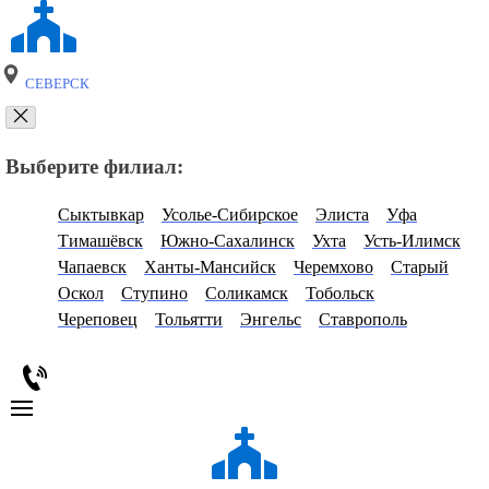
СЕВЕРСК
Выберите филиал:
Сыктывкар
Усолье-Сибирское
Элиста
Уфа
Тимашёвск
Южно-Сахалинск
Ухта
Усть-Илимск
Чапаевск
Ханты-Мансийск
Черемхово
Старый
Оскол
Ступино
Соликамск
Тобольск
Череповец
Тольятти
Энгельс
Ставрополь