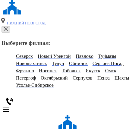
НИЖНИЙ НОВГОРОД
Выберите филиал:
Северск
Новый Уренгой
Павлово
Туймазы
Новошахтинск
Тулун
Обнинск
Сергиев Посад
Фрязино
Ногинск
Тобольск
Якутск
Омск
Петергоф
Октябрьский
Серпухов
Пенза
Шахты
Усолье-Сибирское