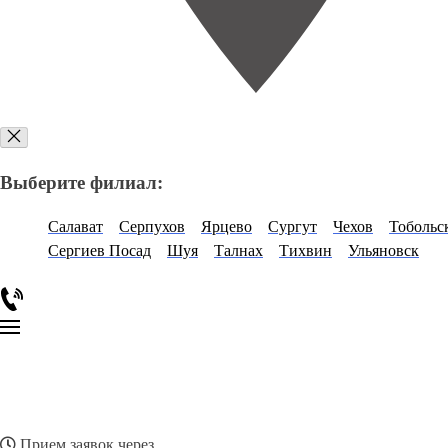
Выберите филиал:
Салават
Серпухов
Ярцево
Сургут
Чехов
Тобольс
Сергиев Посад
Шуя
Талнах
Тихвин
Ульяновск
Прием заявок через