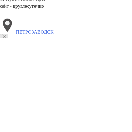
сайт -
круглосуточно
ПЕТРОЗАВОДСК
Выберите филиал:
Рыбинск
Ржев
Черемхово
Прокопьевск
Чита
Пск
Раменское
Северск
Пушкино
8(800)5527584
Заказать звонок
Щебень в Петрозаводске
Виды
Услуги
Цены
Сотрудничество
Контакт