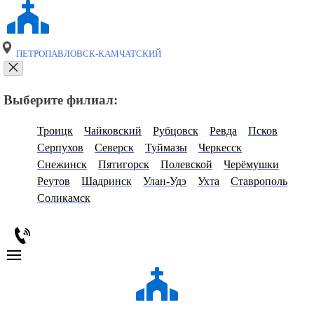
ПЕТРОПАВЛОВСК-КАМЧАТСКИЙ
Выберите филиал:
Троицк
Чайковский
Рубцовск
Ревда
Псков
Серпухов
Северск
Туймазы
Черкесск
Снежинск
Пятигорск
Полевской
Черёмушки
Реутов
Шадринск
Улан-Удэ
Ухта
Ставрополь
Соликамск