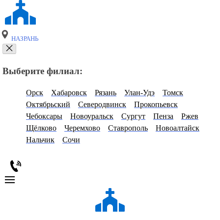
НАЗРАНЬ
Выберите филиал:
Орск
Хабаровск
Рязань
Улан-Удэ
Томск
Октябрьский
Северодвинск
Прокопьевск
Чебоксары
Новоуральск
Сургут
Пенза
Ржев
Щёлково
Черемхово
Ставрополь
Новоалтайск
Нальчик
Сочи