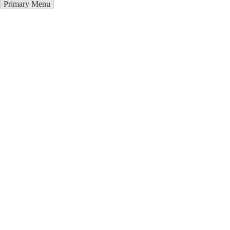
Primary Menu
Металлоконструкции в Наро-
Фоминске
Отправьте заявку в период действия акции!
и получите бонус.