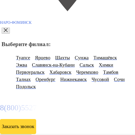
НАРО-ФОМИНСК
Выберите филиал:
Туапсе
Ярцево
Шахты
Сунжа
Тимашёвск
Эжва
Славянск-на-Кубани
Сальск
Химки
Первоуральск
Хабаровск
Черемхово
Тамбов
Талнах
Оренбург
Нижнекамск
Чусовой
Сочи
Подольск
8(800)5527584
Заказать звонок