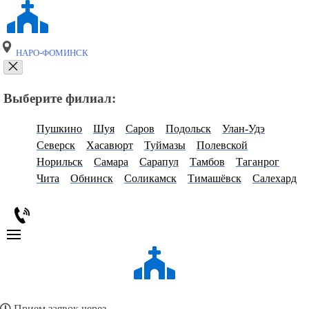
НАРО-ФОМИНСК
Выберите филиал:
Пушкино
Шуя
Саров
Подольск
Улан-Удэ
Северск
Хасавюрт
Туймазы
Полевской
Норильск
Самара
Сарапул
Тамбов
Таганрог
Чита
Обнинск
Соликамск
Тимашёвск
Салехард
Прием заявок через