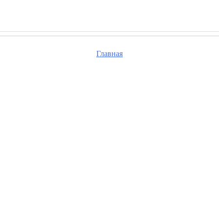
Главная
та, проверьте правильность набранного вами адре