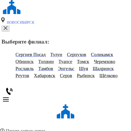
НОВОСИБИРСК
Выберите филиал:
Сергиев Посад
Тулун
Серпухов
Соликамск
Обнинск
Тихвин
Туапсе
Томск
Черемхово
Рославль
Тамбов
Энгельс
Шуя
Шадринск
Реутов
Хабаровск
Серов
Рыбинск
Щёлково
Прием заявок через