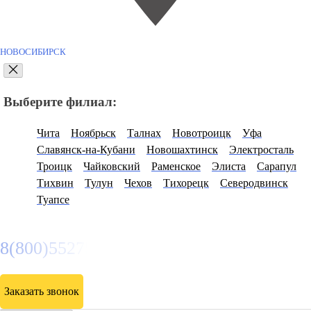
НОВОСИБИРСК
Выберите филиал:
Чита
Ноябрьск
Талнах
Новотроицк
Уфа
Славянск-на-Кубани
Новошахтинск
Электросталь
Троицк
Чайковский
Раменское
Элиста
Сарапул
Тихвин
Тулун
Чехов
Тихорецк
Северодвинск
Туапсе
8(800)5527584
Заказать звонок