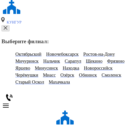
КУНГУР
Выберите филиал:
Октябрьский
Новочебоксарск
Ростов-на-Дону
Мичуринск
Нальчик
Сарапул
Щекино
Фрязино
Ярцево
Минусинск
Находка
Новороссийск
Черёмушки
Миасс
Озёрск
Обнинск
Смоленск
Старый Оскол
Махачкала