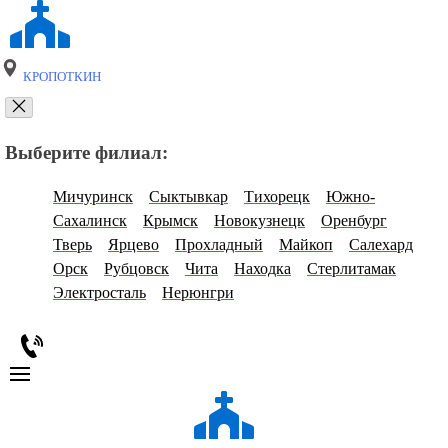
КРОПОТКИН
Выберите филиал:
Мичуринск
Сыктывкар
Тихорецк
Южно-
Сахалинск
Крымск
Новокузнецк
Оренбург
Тверь
Ярцево
Прохладный
Майкоп
Салехард
Орск
Рубцовск
Чита
Находка
Стерлитамак
Электросталь
Нерюнгри