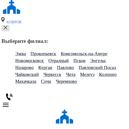
КОВРОВ
Выберите филиал:
Эжва
Прокопьевск
Комсомольск-на-Амуре
Новомосковск
Отрадный
Псков
Энгельс
Назарово
Курган
Павлово
Павловский Посад
Чайковский
Черкесск
Чита
Мелеуз
Колпино
Махачкала
Сочи
Черемхово