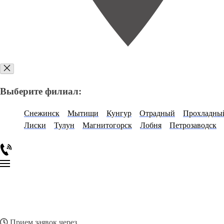
Выберите филиал:
Снежинск
Мытищи
Кунгур
Отрадный
Прохладны
Лиски
Тулун
Магнитогорск
Лобня
Петрозаводск
Прием заявок через