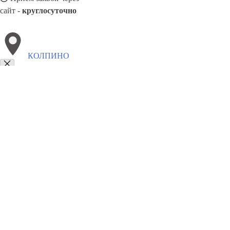
сайт -
круглосуточно
КОЛПИНО
Выберите филиал:
Фрязево
Тулун
Отрадный
Тюмень
Новотроицк
О
Ржев
Красногорск
Тверь
Саранск
8(800)5527584
Заказать звонок
Натяжные потолки в Колпино
Назначение
Виды
Цены
Сотрудничеств