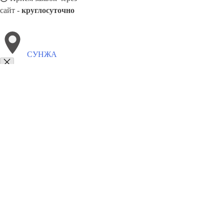
сайт -
круглосуточно
СУНЖА
Выберите филиал:
Тольятти
Узловая
Туймазы
Талнах
Шахты
Тамбо
Таганрог
8(800)5527584
Заказать звонок
Натяжные потолки в Сунже
Назначение
Виды
Цены
Сотрудничество
К