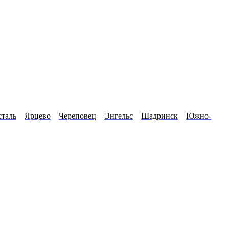
сталь
Ярцево
Череповец
Энгельс
Шадринск
Южно-