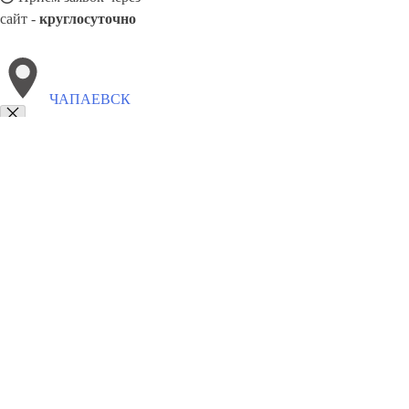
сайт -
круглосуточно
ЧАПАЕВСК
Выберите филиал:
Чехов
Щёлково
Черемхово
Череповец
Эжва
Шуя
Южно-Сахалинск
Элиста
Шахты
8(800)5527584
Заказать звонок
Натяжные потолки в Чапаевске
Назначение
Виды
Цены
Сотрудничест