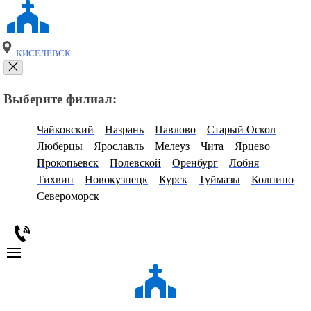
КИСЕЛЁВСК
Выберите филиал:
Чайковский
Назрань
Павлово
Старый Оскол
Люберцы
Ярославль
Мелеуз
Чита
Ярцево
Прокопьевск
Полевской
Оренбург
Лобня
Тихвин
Новокузнецк
Курск
Туймазы
Колпино
Североморск