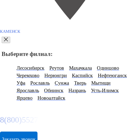
КАМЕНСК
Выберите филиал:
Лесосибирск
Реутов
Махачкала
Одинцово
Черемхово
Нерюнгри
Каспийск
Нефтеюганск
Уфа
Рославль
Сунжа
Тверь
Мытищи
Ярославль
Обнинск
Назрань
Усть-Илимск
Ярцево
Новоалтайск
8(800)5527584
Заказать звонок