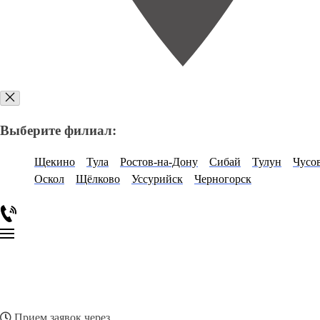
Выберите филиал:
Щекино
Тула
Ростов-на-Дону
Сибай
Тулун
Чусо
Оскол
Щёлково
Уссурийск
Черногорск
Прием заявок через