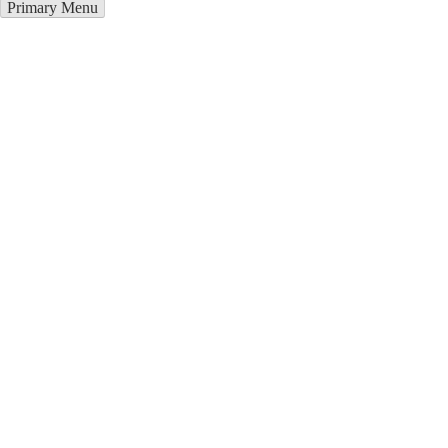
Primary Menu
Металлоконструкции в Горно-
Алтайске
Отправьте заявку в период действия акции!
и получите бонус.