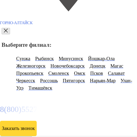
ГОРНО-АЛТАЙСК
Выберите филиал:
Сунжа
Рыбинск
Минусинск
Йошкар-Ола
Железногорск
Новочебоксарск
Донецк
Магас
Прокопьевск
Смоленск
Омск
Псков
Салават
Черкесск
Россошь
Пятигорск
Нарьян-Мар
Улан-
Удэ
Тимашёвск
8(800)5527584
Заказать звонок