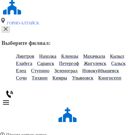
ГОРНО-АЛТАЙСК
Выберите филиал:
Дмитров
Находка
Клинцы
Махачкала
Кызыл
Елабуга
Саранск
Петергоф
Жигулевск
Сальск
Елец
Ступино
Зеленоград
Новокуйбышевск
Сочи
Тихвин
Кимры
Ульяновск
Кингисепп
Прием заявок через