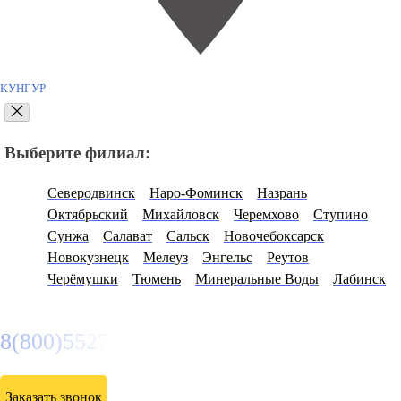
КУНГУР
Выберите филиал:
Северодвинск
Наро-Фоминск
Назрань
Октябрьский
Михайловск
Черемхово
Ступино
Сунжа
Салават
Сальск
Новочебоксарск
Новокузнецк
Мелеуз
Энгельс
Реутов
Черёмушки
Тюмень
Минеральные Воды
Лабинск
8(800)5527584
Заказать звонок