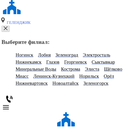
ГЕЛЕНДЖИК
Выберите филиал:
Ногинск
Лобня
Зеленоград
Электросталь
Нижнекамск
Глазов
Георгиевск
Сыктывкар
Минеральные Воды
Кострома
Элиста
Щёлково
Миасс
Ленинск-Кузнецкий
Норильск
Орёл
Нижневартовск
Новоалтайск
Зеленогорск