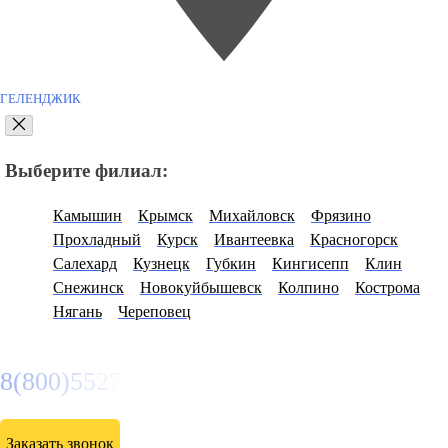
ГЕЛЕНДЖИК
Выберите филиал:
Камышин
Крымск
Михайловск
Фрязино
Прохладный
Курск
Ивантеевка
Красногорск
Салехард
Кузнецк
Губкин
Кингисепп
Клин
Снежинск
Новокуйбышевск
Колпино
Кострома
Нягань
Череповец
8(800)5527584
Заказать звонок