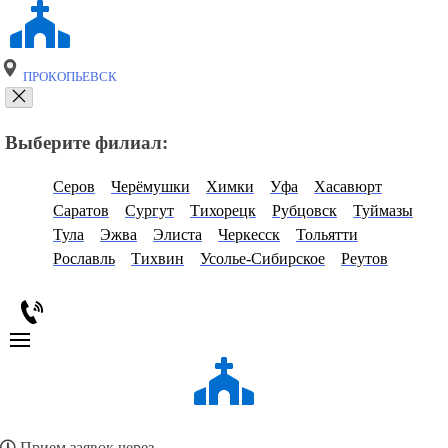
ПРОКОПЬЕВСК
Выберите филиал:
Серов
Черёмушки
Химки
Уфа
Хасавюрт
Саратов
Сургут
Тихорецк
Рубцовск
Туймазы
Тула
Эжва
Элиста
Черкесск
Тольятти
Рославль
Тихвин
Усолье-Сибирское
Реутов
Прием заявок через