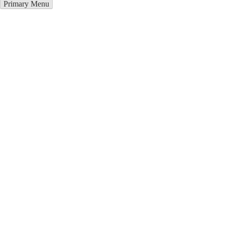
Primary Menu
Металлоконструкции в
Прокопьевске
Отправьте заявку в период действия акции!
и получите бонус.