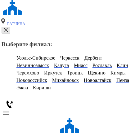
ГАТЧИНА
Выберите филиал:
Усолье-Сибирское
Черкесск
Дербент
Невинномысск
Калуга
Миасс
Рославль
Клин
Черемхово
Иркутск
Троицк
Щекино
Кимры
Новороссийск
Михайловск
Новоалтайск
Пенза
Эжва
Кириши