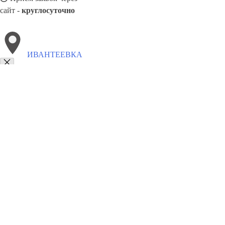
сайт -
круглосуточно
ИВАНТЕЕВКА
Выберите филиал:
Новый Уренгой
Ярославль
Киселёвск
Отрадный
Я
Серов
Кунгур
Октябрьский
Санкт-Петербург
Кинг
8(800)5527584
Заказать звонок
Похоронное бюро в Ивантеевке
Услуги
Каталог товаров
Цены
Сотруд