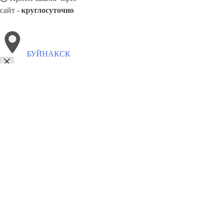
сайт -
круглосуточно
БУЙНАКСК
Выберите филиал:
Новошахтинск
Рубцовск
Псков
Колпино
Волжск
Узловая
Кисловодск
Орехово-Зуево
Кстово
Красно
8(800)5527584
Заказать звонок
Щебень в Буйнакске
Виды
Услуги
Цены
Сотрудничество
Контакты