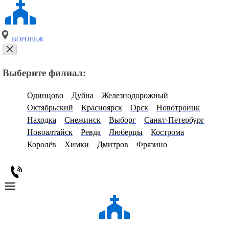
ВОРОНЕЖ
Выберите филиал:
Одинцово
Дубна
Железнодорожный
Октябрьский
Красноярск
Орск
Новотроицк
Находка
Снежинск
Выборг
Санкт-Петербург
Новоалтайск
Ревда
Люберцы
Кострома
Королёв
Химки
Дмитров
Фрязино