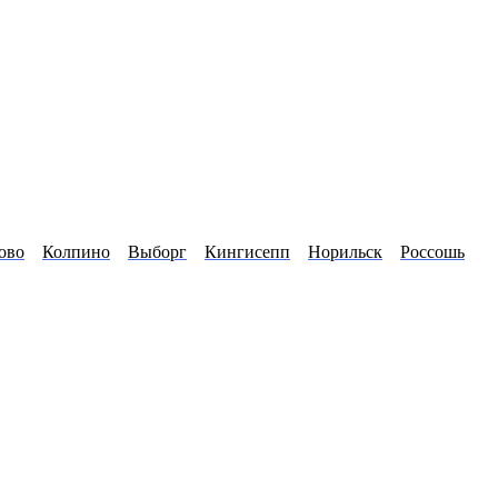
ово
Колпино
Выборг
Кингисепп
Норильск
Россошь