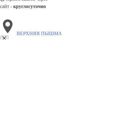
сайт -
круглосуточно
ВЕРХНЯЯ ПЫШМА
Выберите филиал:
Ноябрьск
Мытищи
Лабинск
Назрань
Чебоксары
Хасавюрт
Тамбов
Вологда
Щёлково
8(800)5527584
Заказать звонок
Щебень в Верхней Пышме
Виды
Услуги
Цены
Сотрудничество
Конта